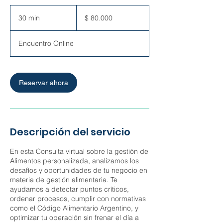
80.000
pesos
30 min
3
$ 80.000
argentinos
0
Encuentro Online
m
i
n
Reservar ahora
Descripción del servicio
En esta Consulta virtual sobre la gestión de
Alimentos personalizada, analizamos los
desafíos y oportunidades de tu negocio en
materia de gestión alimentaria. Te
ayudamos a detectar puntos críticos,
ordenar procesos, cumplir con normativas
como el Código Alimentario Argentino, y
optimizar tu operación sin frenar el día a