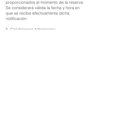
proporcionados al momento de la reserva.
Se considerará válida la fecha y hora en
que se reciba efectivamente dicha
notificación.
6. Condiciones Adicionales
El tiempo reservado corresponde
exclusivamente a la franja horaria pactada.
La falta de puntualidad por parte del
cliente no extenderá la duración del
servicio ni generará reembolsos parciales.
En caso de que por motivos excepcionales
imputables al prestador del servicio sea
necesario cancelar o reprogramar la
consulta, el cliente tendrá derecho a optar
entre:
Coordinar una nueva fecha sin costo
adicional.
Solicitar la devolución íntegra del importe
abonado.