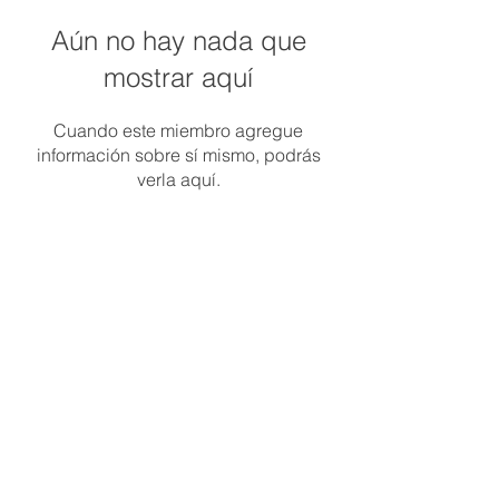
Aún no hay nada que
mostrar aquí
Cuando este miembro agregue
información sobre sí mismo, podrás
verla aquí.
​+54
9 11 2469-0253
ev.consultoriadealimentos@gmail.com
© 2035 Created by INDI Marketing & Dober