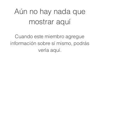
Aún no hay nada que
mostrar aquí
Cuando este miembro agregue
información sobre sí mismo, podrás
verla aquí.
​+54
9 11 2469-0253
ev.consultoriadealimentos@gmail.com
© 2035 Created by INDI Marketing & Dober