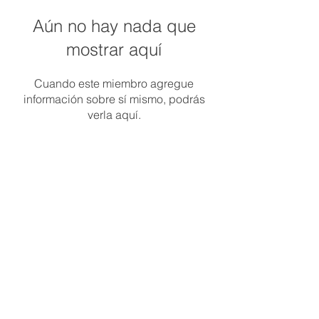
Aún no hay nada que
mostrar aquí
Cuando este miembro agregue
información sobre sí mismo, podrás
verla aquí.
​+54
9 11 2469-0253
ev.consultoriadealimentos@gmail.com
© 2035 Created by INDI Marketing & Dober